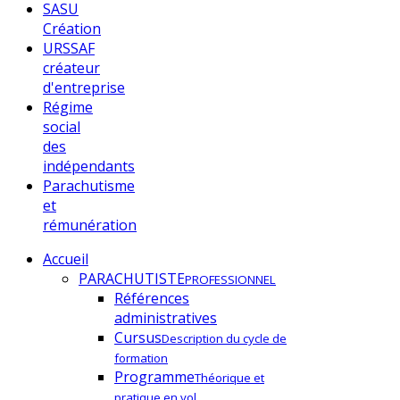
SASU
Création
URSSAF
créateur
d'entreprise
Régime
social
des
indépendants
Parachutisme
et
rémunération
Accueil
PARACHUTISTE
PROFESSIONNEL
Références
administratives
Cursus
Description du cycle de
formation
Programme
Théorique et
pratique en vol