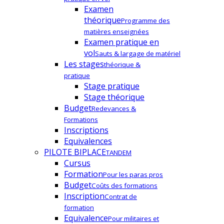
Examen
théorique
Programme des
matières enseignées
Examen pratique en
vol
Sauts & largage de matériel
Les stages
théorique &
pratique
Stage pratique
Stage théorique
Budget
Redevances &
Formations
Inscriptions
Equivalences
PILOTE BIPLACE
TANDEM
Cursus
Formation
Pour les paras pros
Budget
Coûts des formations
Inscription
Contrat de
formation
Equivalence
Pour militaires et