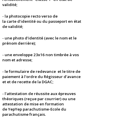
validité;
- la
photocopie recto verso de
la
carte
d'identité
ou du passeport en état
de validité;
- une
photo d'identité
(avec le nom et le
prénom derrière);
- une
enveloppe 23x16
non timbrée à vos
nom et adresse;
- le formulaire de redevance
et le titre de
paiement à l'ordre du Régisseur d'avance
et et de recette de la DGAC;
- l'
attestation de réussite aux épreuves
théoriques
(reçue par courrier) ou une
attestation de mise en formation
de
YepYep parachutisme-Ecole du
parachutisme français.